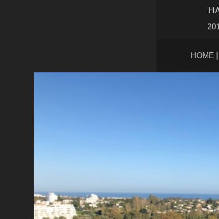
HA
201
HOME